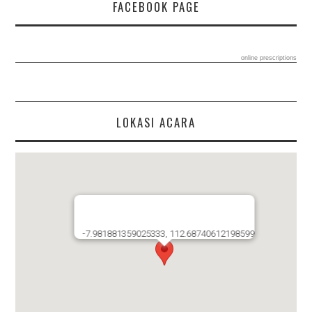
FACEBOOK PAGE
online prescriptions
LOKASI ACARA
-7.981881359025333, 112.68740612198599