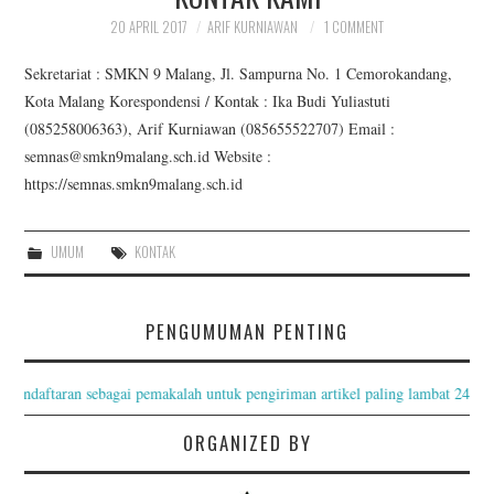
20 APRIL 2017
ARIF KURNIAWAN
1 COMMENT
PROGRAM SEMINAR
Sekretariat : SMKN 9 Malang, Jl. Sampurna No. 1 Cemorokandang,
KONTAK KAMI
Kota Malang Korespondensi / Kontak : Ika Budi Yuliastuti
(085258006363), Arif Kurniawan (085655522707) Email :
semnas@smkn9malang.sch.id Website :
https://semnas.smkn9malang.sch.id
UMUM
KONTAK
PENGUMUMAN PENTING
Pendaftaran sebagai pemakalah untuk pengiriman artikel paling lambat 24 Agu
ORGANIZED BY