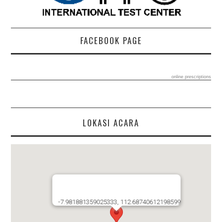
FACEBOOK PAGE
online prescriptions
LOKASI ACARA
-7.981881359025333, 112.68740612198599