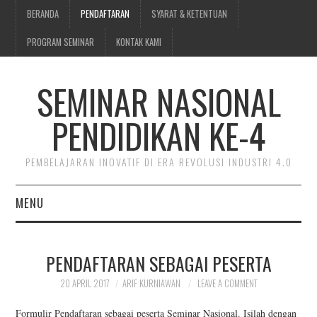
BERANDA
PENDAFTARAN
SYARAT & KETENTUAN
PROGRAM SEMINAR
KONTAK KAMI
SEMINAR NASIONAL
PENDIDIKAN KE-4
PEMBELAJARAN INOVATIF DI ERA REVOLUSI INDUSTRI 4.0
MENU
BERANDA
PENDAFTARAN SEBAGAI PESERTA
PENDAFTARAN
20 APRIL 2017
ARIF KURNIAWAN
LEAVE A COMMENT
SYARAT & KETENTUAN
Formulir Pendaftaran sebagai peserta Seminar Nasional. Isilah dengan