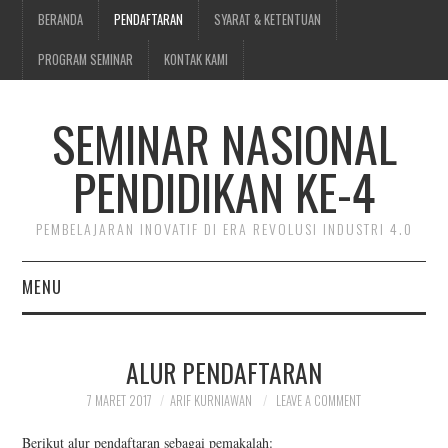
BERANDA
PENDAFTARAN
SYARAT & KETENTUAN
PROGRAM SEMINAR
KONTAK KAMI
SEMINAR NASIONAL
PENDIDIKAN KE-4
PEMBELAJARAN INOVATIF DI ERA REVOLUSI INDUSTRI 4.0
MENU
BERANDA
ALUR PENDAFTARAN
PENDAFTARAN
7 MARET 2017
ARIF KURNIAWAN
LEAVE A COMMENT
SYARAT & KETENTUAN
Berikut alur pendaftaran sebagai pemakalah: