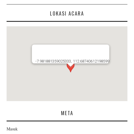
LOKASI ACARA
-7.981881359025333, 112.68740612198599
META
Masuk